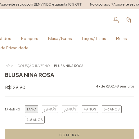
EMVINDO e garanta 10% OFF
Novo por aqui? Aproveite seu cupom BEMVINDO e garan
0
stidos
Rompers
Blusa / Batas
Laços/ Tiaras
Meias
a de Privacidade
Início
.
COLEÇÃO INVERNO
.
BLUSA NINA ROSA
BLUSA NINA ROSA
R$129,90
4
x de
R$32,48
sem juros
1 ANO
2 ANOS
3 ANOS
4 ANOS
5-6 ANOS
TAMANHO
7-8 ANOS