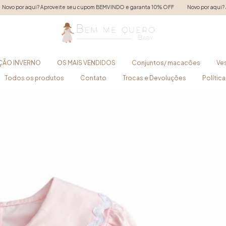
te seu cupom BEMVINDO e garanta 10% OFF
Novo por aqui? Aproveite seu cupom B
ÇÃO INVERNO
OS MAIS VENDIDOS
Conjuntos/ macacões
Ve
Todos os produtos
Contato
Trocas e Devoluções
Polític