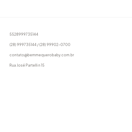
5528999735144
(28) 999735144 / (28) 99902-0700
contato@bemmequerobaby.com.br
Rua José Partelli n 15